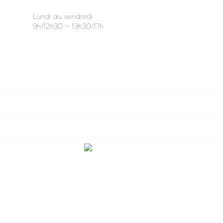
Lundi au vendredi
9h/12h30 - 13h30/17h

VOTRE COMPTE

INFORMATIONS

NOUS CONTACTER
Facebook
Instagram
Création du site internet par l'agence
Web Diffusion
| tous droits
réservés