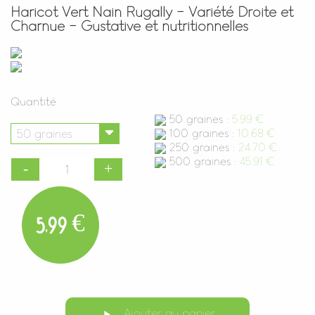
Haricot Vert Nain Rugally - Variété Droite et
Charnue - Gustative et nutritionnelles
Quantité
50 graines :
5.99 €
100 graines :
10.68 €
250 graines :
24.70 €
500 graines :
45.91 €
5,99 €
Ajouter au panier
play_arrow