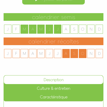
calendrier semis
J
F
M
A
M
J
J
A
S
O
N
D
calendrier récoltes
J
F
M
A
M
J
J
A
S
O
N
D
Description
Culture & entretien
Caractéristique