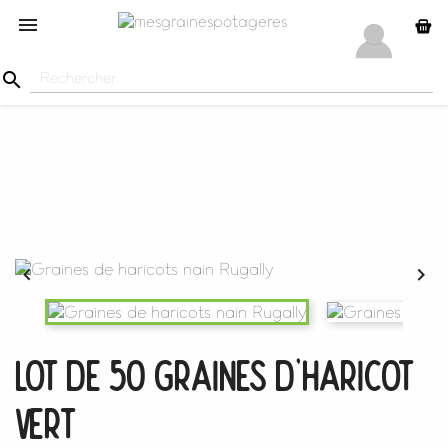




Lot De 50 Graines D'Haricot
Vert