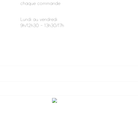
chaque commande
Lundi au vendredi
9h/12h30 - 13h30/17h

VOTRE COMPTE

INFORMATIONS

NOUS CONTACTER
Facebook
Instagram
Création du site internet par l'agence
Web Diffusion
| tous droits