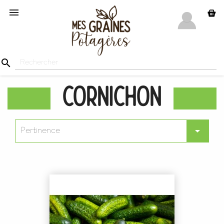


Cornichon

Pertinence