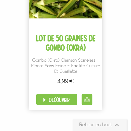
LOT DE 50 GRAINES DE
GOMBO (OKRA)
Gombo (Okra) Clemson Spineless -
Plante Sans Épine - Facilite Culture
Et Cueillette
4,99 €
Prix
DÉCOUVRIR

Retour en haut