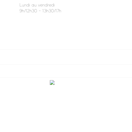
Lundi au vendredi
9h/12h30 - 13h30/17h

VOTRE COMPTE

INFORMATIONS

NOUS CONTACTER
Facebook
Instagram
Création du site internet par l'agence
Web Diffusion
| tous droits
réservés