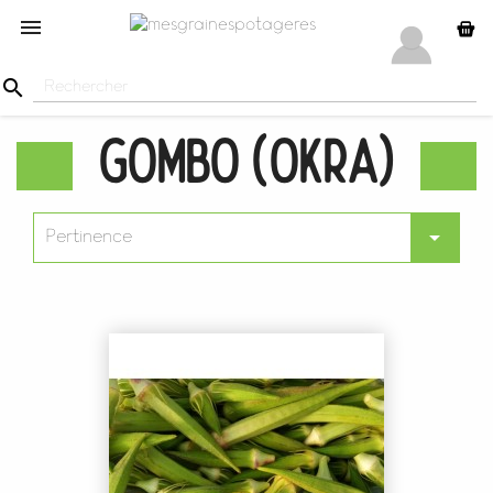


Gombo (Okra)

Pertinence