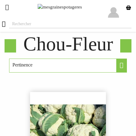


Chou-Fleur

Pertinence