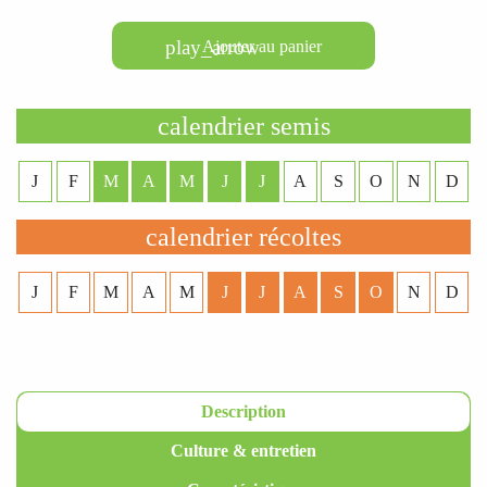
play_arrow
Ajouter au panier
calendrier semis
J
F
M
A
M
J
J
A
S
O
N
D
calendrier récoltes
J
F
M
A
M
J
J
A
S
O
N
D
Description
Culture & entretien