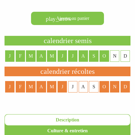
play_arrow
Ajouter au panier
calendrier semis
J
F
M
A
M
J
J
A
S
O
N
D
calendrier récoltes
J
F
M
A
M
J
J
A
S
O
N
D
Description
Culture & entretien