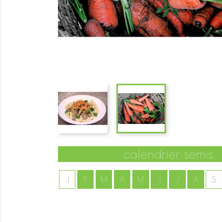
calendrier semis
J
F
M
A
M
J
J
A
S