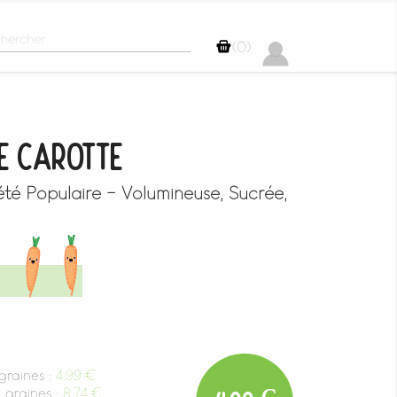
(0)
De Carotte
té Populaire - Volumineuse, Sucrée,
raines :
4.99 €
graines :
8.74 €