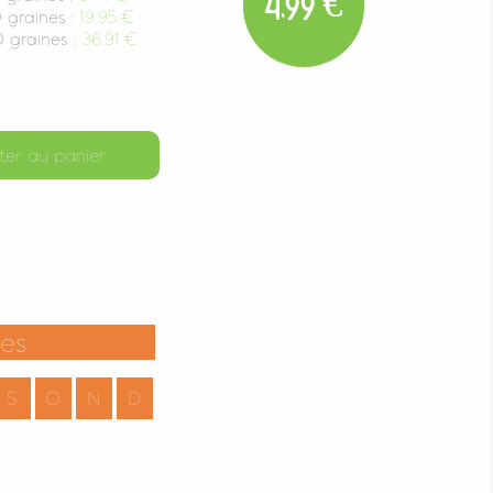
4,99 €
graines :
19.95 €
graines :
36.91 €
ter au panier
tes
S
O
N
D