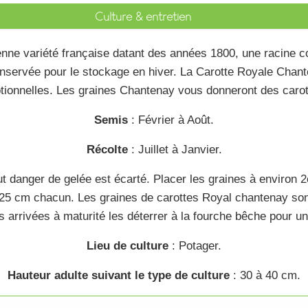
Culture & entretien
enne
variété
française datant des années 1800, une racine c
conservée pour le stockage en hiver. La
Carotte Royale Chan
tionnelles. Les
graines Chantenay
vous donneront des
caro
Semis
: Février à Août.
Récolte
: Juillet à Janvier.
t danger de gelée est écarté. Placer les
graines
à environ 2
25 cm chacun. Les
graines de carottes Royal chantenay
son
s
arrivées à maturité les déterrer à la fourche bêche pour u
Lieu de culture
: Potager.
Hauteur adulte suivant le type de culture
: 30 à 40 cm.