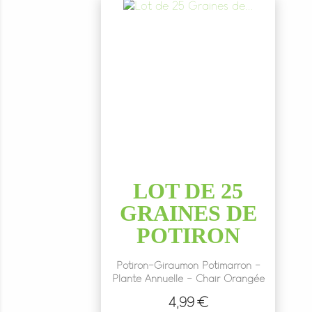
LOT DE 25
GRAINES DE
POTIRON
Potiron-Giraumon Potimarron -
Plante Annuelle - Chair Orangée
4,99 €
Prix