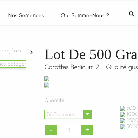

Nos Semences
Qui Somme-Nous ?
Lot De 500 Gra

Carottes Berlicum 2 - Qualité gus
Quantité
500 g
1000 
2500 
5000 