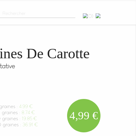
(0)
ines De Carotte
tative
raines :
4.99 €
4,99 €
graines :
8.74 €
graines :
19.85 €
graines :
36.91 €