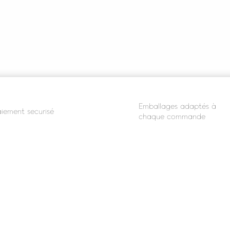
Emballages adaptés à
iement securisé
chaque commande
MATIONS
NOUS CONTACTER
s légales
contact@mesgrainespotageres.com
04.89.92.04.74
ns d'utilisation
t sécurisé