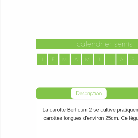
calendrier semis
J
F
M
A
M
J
J
A
S
Description
La
carotte Berlicum 2
se cultive pratique
carottes
longues d'environ 25cm. Ce
lég