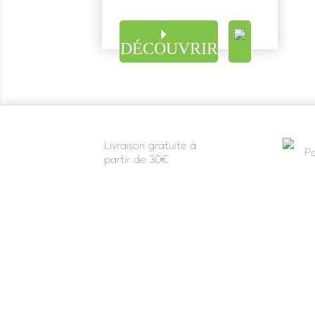
DÉCOUVRIR
Livraison gratuite à
Pa
partir de 30€
VOTRE COMPTE
INFOR
Informations personnelles
Mention
Commandes
Conditio
Avoirs
Paiemen