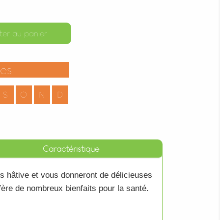
ter au panier
tes
S
O
N
D
Caractéristique
s hâtive et vous donneront de délicieuses
nfère de nombreux bienfaits pour la santé.