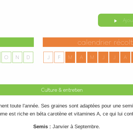
Ajou
play_arrow
calendrier récol
O
N
D
J
F
M
A
M
J
J
A
Culture & entretien
ment toute l'année. Ses
graines
sont adaptées pour une semi
ume
est riche en béta carotène et vitamines A, ce qui lui co
Semis :
Janvier
à Septembre.